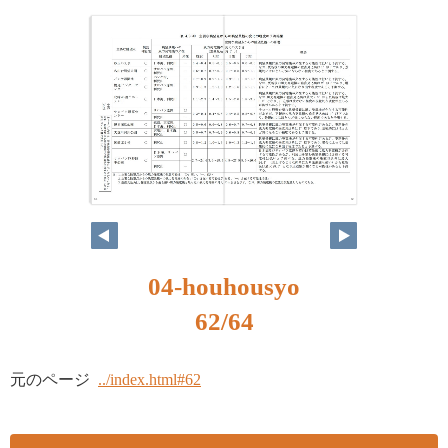
61
62
04-houhousyo
62/64
元のページ
../index.html#62