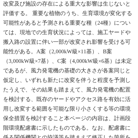
改変及び施設の存在による重大な影響は生じないと
評価する。 重要な植物のうち、生育環境が変化する
可能性があると予測される重要な種（24種）につい
ては、現地での生育状況によっては、施工ヤードや
搬入路の設置に伴い一部が改変され影響を受ける可
能性がある。A案（2,000kW級×11基）、B案
（3,000kW級×7基）、C案（4,000kW級×6基）は未定
であるが、風力発電機の基礎の大きさが各案同じと
仮定し、いずれも新たに改変を伴うと程度を予測し
たうえで、その結果も踏まえて、風力発電機の配置
を検討する、既存のヤードやアクセス路を有効に活
用し改変する範囲を可能な限り小さくする等の環境
保全措置を検討すること本ページの内容は、計画段
階環境配慮書に示したものである。なお、配慮書に
係る関係機関との協議等を踏まえて修正した箇所を