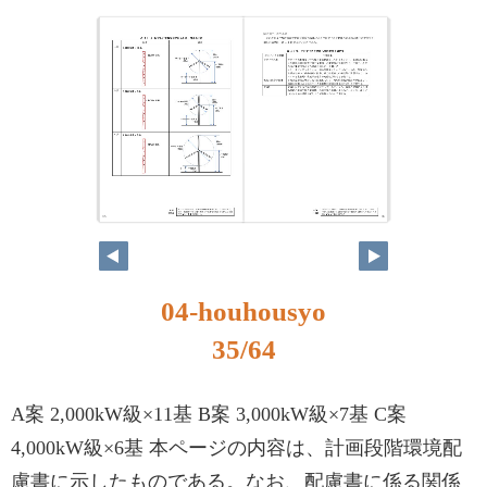
35
36
04-houhousyo
35/64
A案 2,000kW級×11基 B案 3,000kW級×7基 C案
4,000kW級×6基 本ページの内容は、計画段階環境配
慮書に示したものである。なお、配慮書に係る関係