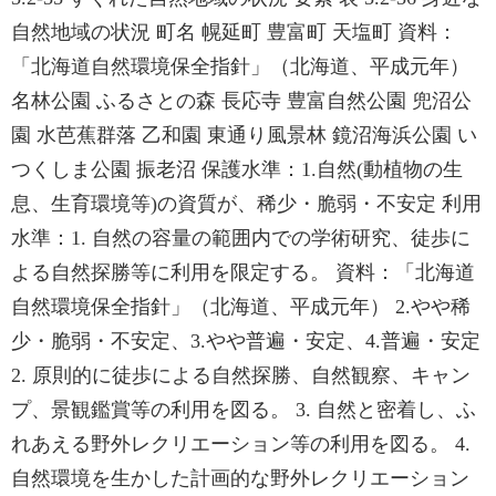
自然地域の状況 町名 幌延町 豊富町 天塩町 資料：
「北海道自然環境保全指針」（北海道、平成元年）
名林公園 ふるさとの森 長応寺 豊富自然公園 兜沼公
園 水芭蕉群落 乙和園 東通り風景林 鏡沼海浜公園 い
つくしま公園 振老沼 保護水準：1.自然(動植物の生
息、生育環境等)の資質が、稀少・脆弱・不安定 利用
水準：1. 自然の容量の範囲内での学術研究、徒歩に
よる自然探勝等に利用を限定する。 資料：「北海道
自然環境保全指針」（北海道、平成元年） 2.やや稀
少・脆弱・不安定、3.やや普遍・安定、4.普遍・安定
2. 原則的に徒歩による自然探勝、自然観察、キャン
プ、景観鑑賞等の利用を図る。 3. 自然と密着し、ふ
れあえる野外レクリエーション等の利用を図る。 4.
自然環境を生かした計画的な野外レクリエーション