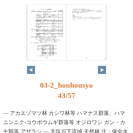
43
44
03-2_houhousyo
43/57
― アカエゾマツ林 カシワ林等 ハマナス群落、ハマ
ニンニク-コウボウムギ群落等 オジロワシ ガン・カ
モ類等 アザラシ ― 天塩川下流域 天然林 注：保全水