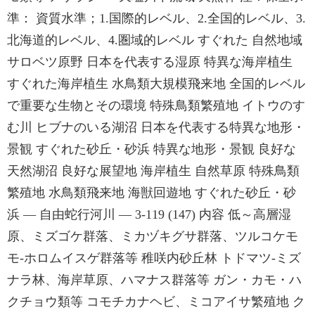
準： 資質水準；1.国際的レベル、2.全国的レベル、3.
北海道的レベル、4.圏域的レベル すぐれた 自然地域
サロベツ原野 日本を代表する湿原 特異な海岸植生
すぐれた海岸植生 水鳥類大規模飛来地 全国的レベル
で重要な生物とその環境 特殊鳥類繁殖地 イトウのす
む川 ヒブナのいる湖沼 日本を代表する特異な地形・
景観 すぐれた砂丘・砂浜 特異な地形・景観 良好な
天然湖沼 良好な展望地 海岸植生 自然草原 特殊鳥類
繁殖地 水鳥類飛来地 海獣回遊地 すぐれた砂丘・砂
浜 ― 自由蛇行河川 ― 3-119 (147) 内容 低～高層湿
原、ミズゴケ群落、ミカヅキグサ群落、ツルコケモ
モ-ホロムイスゲ群落等 稚咲内砂丘林 トドマツ-ミズ
ナラ林、海岸草原、ハマナス群落等 ガン・カモ・ハ
クチョウ類等 コモチカナヘビ、ミコアイサ繁殖地 ク