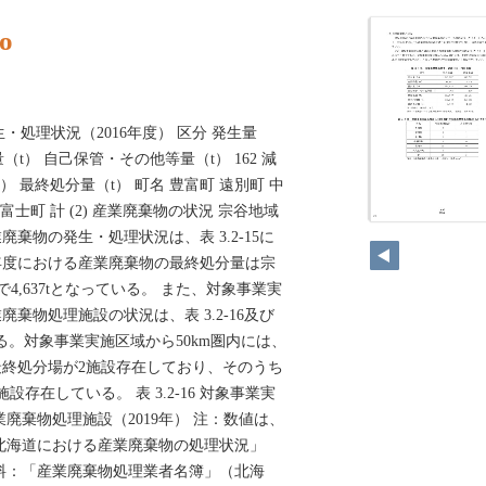
o
発生・処理状況（2016年度） 区分 発生量
量（t） 自己保管・その他等量（t） 162 減
） 最終処分量（t） 町名 豊富町 遠別町 中
富士町 計 (2) 産業廃棄物の状況 宗谷地域
21
棄物の発生・処理状況は、表 3.2-15に
6年度における産業廃棄物の最終処分量は宗
域で4,637tとなっている。 また、対象事業実
棄物処理施設の状況は、表 3.2-16及び
である。対象事業実施区域から50km圏内には、
最終処分場が2施設存在しており、そのうち
存在している。 表 3.2-16 対象事業実
業廃棄物処理施設（2019年） 注：数値は、
北海道における産業廃棄物の処理状況」
資料：「産業廃棄物処理業者名簿」（北海