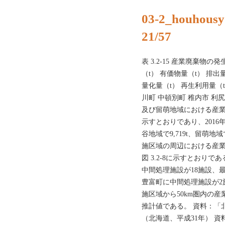
03-2_houhousy
21/57
表 3.2-15 産業廃棄物の
（t） 有価物量（t） 排出
量化量（t） 再生利用量（t
川町 中頓別町 稚内市 利尻
及び留萌地域における産業廃
示すとおりであり、201
谷地域で9,719t、留萌地
施区域の周辺における産業廃
図 3.2-8に示すとおり
中間処理施設が18施設、
豊富町に中間処理施設が2施設
施区域から50km圏内の産
推計値である。 資料：「
（北海道、平成31年） 