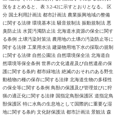
況をまとめると、表 3.2-42に示すとおりとなる。 区
分 国土利用計画法 都市計画法 農業振興地域の整備
に関する法律 環境基本法 騒音規制法 振動規制法 悪
臭防止法 水質汚濁防止法 北海道水資源の保全に関す
る条例 土壌汚染対策法 農用地の土壌の汚染防止等に
関する法律 工業用水法 建築物用地下水の採取の規制
に関する法律 自然公園法 自然環境保全法 北海道自
然環境等保全条例 世界の文化遺産及び自然遺産の保
護に関する条約 都市緑地法 絶滅のおそれのある野生
動植物の種の保存に関する法律 北海道生物の多様性
の保全等に関する条例 鳥獣の保護及び管理並びに狩
猟の適正化に関する法律 国指定鳥獣保護区 道指定鳥
獣保護区 特に水鳥の生息地として国際的に重要な湿
地に関する条約 文化財保護法 都市計画法 景観法 森