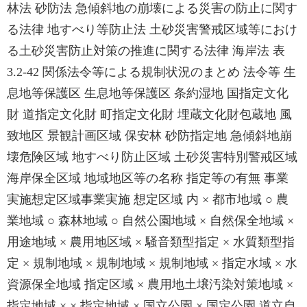
林法 砂防法 急傾斜地の崩壊による災害の防止に関す
る法律 地すべり等防止法 土砂災害警戒区域等におけ
る土砂災害防止対策の推進に関する法律 海岸法 表
3.2-42 関係法令等による規制状況のまとめ 法令等 生
息地等保護区 生息地等保護区 条約湿地 国指定文化
財 道指定文化財 町指定文化財 埋蔵文化財包蔵地 風
致地区 景観計画区域 保安林 砂防指定地 急傾斜地崩
壊危険区域 地すべり防止区域 土砂災害特別警戒区域
海岸保全区域 地域地区等の名称 指定等の有無 事業
実施想定区域事業実施 想定区域 内 × 都市地域 ○ 農
業地域 ○ 森林地域 ○ 自然公園地域 × 自然保全地域 ×
用途地域 × 農用地区域 × 騒音類型指定 × 水質類型指
定 × 規制地域 × 規制地域 × 規制地域 × 指定水域 × 水
資源保全地域 指定区域 × 農用地土壌汚染対策地域 ×
指定地域 × × 指定地域 × 国立公園 × 国定公園 道立自