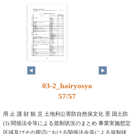
03-2_hairyosyo
57/57
用 止 護 財 観 災 土地利公害防自然保文化 景 国土防
(3) 関係法令等による規制状況のまとめ 事業実施想定
区域及びその周辺における関係法令等による規制状