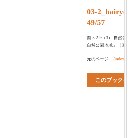
03-2_hairyosy
49/57
図 3.2-9（3） 自然公
自然公園地域」（国土交通省、平
元のページ
../index.html#
このブックを見