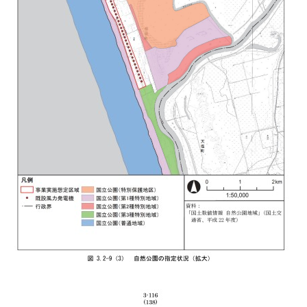
o
園の指定状況（拡大） 資料： 「国土数値情報
成22年度） 3-116 (138)
49
る