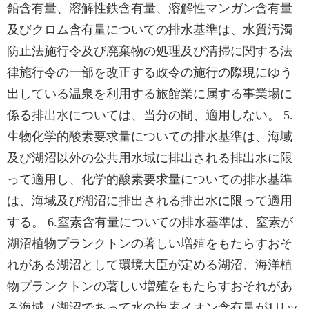
鉛含有量、溶解性鉄含有量、溶解性マンガン含有量
及びクロム含有量についての排水基準は、水質汚濁
防止法施行令及び廃棄物の処理及び清掃に関する法
律施行令の一部を改正する政令の施行の際現にゆう
出している温泉を利用する旅館業に属する事業場に
係る排出水については、当分の間、適用しない。 5.
生物化学的酸素要求量についての排水基準は、海域
及び湖沼以外の公共用水域に排出される排出水に限
って適用し、化学的酸素要求量についての排水基準
は、海域及び湖沼に排出される排出水に限って適用
する。 6.窒素含有量についての排水基準は、窒素が
湖沼植物プランクトンの著しい増殖をもたらすおそ
れがある湖沼として環境大臣が定める湖沼、海洋植
物プランクトンの著しい増殖をもたらすおそれがあ
る海域（湖沼であって水の塩素イオン含有量が1リッ