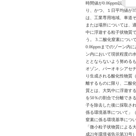
時間値が0.06ppm以下であ
り、かつ、１日平均値が35μ
は、工業専用地域、車道
または場所については、適
中に浮遊する粒子状物質で
う。 3.二酸化窒素について
0.06ppmまでのゾーン
ン内において現状程度の
ととならないよう努めるも
オゾン、パーオキシアセ
り生成される酸化性物質
離するものに限り、二酸化
質とは、大気中に浮遊する
を50％の割合で分離でき
子を除去した後に採取され
係る環境基準について」（昭
窒素に係る環境基準について
「微小粒子状物質による
成21年環境省告示第33号） 環