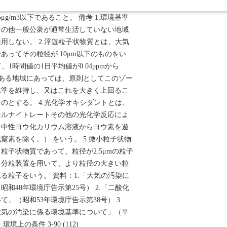
ること 。 １年平均値が15μg/m3以下であ
g/m3以下であること。 備考 1.環境基準
その他一般公衆が通常生活していない地域
用しない。 2.浮遊粒子状物質とは、大気
あってその粒径が 10μm以下のものをい
、1時間値の1日平均値が0.04ppmから
内にある地域にあっては、原則としてこのゾー
水準を維持し、又はこれを大きく上回るこ
のとする。 4.光化学オキシダントとは、
チルナイトレートその他の光化学反応によ
（中性ヨウ化カリウム溶液からヨウ素を遊
窒素を除く。） をいう。 5.微小粒子状物
粒子状物質であって、粒径が2.5μmの粒子
る分粒装置を用いて、より粒径の大きい粒
る粒子をいう。 資料：1.「大気の汚染に
和48年環境庁告示第25号） 2.「二酸化
」（昭和53年環境庁告示第38号） 3.
大気の汚染に係る環境基準について」（平
境上の条件 3-90 (112)