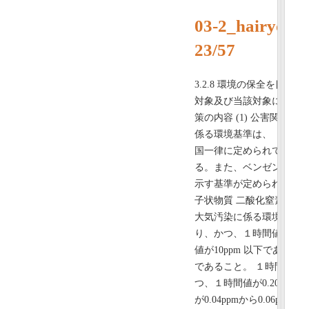
03-2_hairyosy
23/57
3.2.8 環境の保全を目
対象及び当該対象に係る
策の内容 (1) 公害関係法
係る環境基準は、「環境基
国一律に定められており、そ
る。また、ベンゼン等の有害
示す基準が定められている
子状物質 二酸化窒素 光化学
大気汚染に係る環境基準 １
り、かつ、１時間値が0.1
値が10ppm 以下であり、
であること。 １時間値の１
つ、１時間値が0.20mg
が0.04ppmから0.06