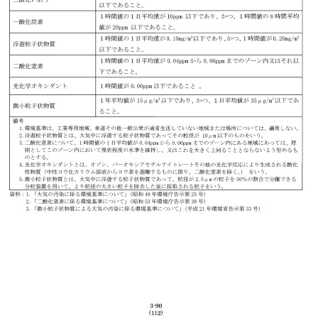
o
的として法令等により指定された地域その他の
規制の内容その他の環境の保全に関する施
令等 1) 環境基準等 ① 大気汚染 大気汚染に
本法」（平成5年法律第91号）に基づき全
の基準値は表 3.2-17に示すとおりであ
大気汚染物質については、表 3.2-18に
。 物質 二酸化いおう 一酸化炭素 浮遊粒
オキシダント 微小粒子状物質 表 3.2-17
時間値の１日平均値が0.04ppm 以下であ
ppm以下であること。 １時間値の１日平均
かつ、１時間値の8時間平均値が20ppm 以下
日平均値が0.10mg/m3以下であり、か
/m3以下であること。 １時間値の１日平均値
ppmまでのゾーン内又はそれ以下であること。 １