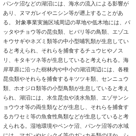
パンケ沼などの湖沼には、海水の流入による影響が
あり、ヌマガレイやニシン等が遡上することがあ
る。 対象事業実施区域周辺の草地や低木地には、バ
ッタやチョウ等の昆虫類、ヒバリ等の鳥類、エゾユ
キウサギやネズミ類等の中小型哺乳類が生息してい
ると考えられ、それらを捕食するチュウヒやノス
リ、キタキツネ等が生息していると考えられる。海
岸草原に沿った樹林内や中小の湖沼周辺には、各種
昆虫類やそれらを捕食するキツツキ類、センニュウ
類、ホオジロ類等の小型鳥類が生息していると考え
られ、湖沼には、水生昆虫や淡水魚類、エゾサンシ
ョウウオ等の両生類などが生息し、それらを捕食す
るカワセミ等の魚食性鳥類などが生息していると考
えられる。湿地環境やペンケ沼、パンケ沼等の水域
には、マガンやヒシクイ等のガンカモ類のほか、シ