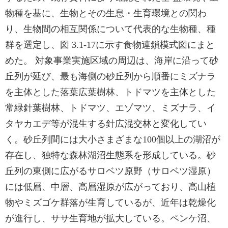
物種を基に、生物とその生息・生育環境との関わ
り、生物間の相互関係について代表的な生物種、種
群を選定し、図 3.1-17に示す食物連鎖模式図にまと
めた。 対象事業実施区域の周辺は、海岸に沿って砂
丘列が延び、最も海側の砂丘列から順番にミズナラ
を主体とした落葉広葉樹林、トドマツを主体とした
常緑針葉樹林、トドマツ、エゾマツ、ミズナラ、イ
タヤカエデ等が混生する針広混交林と変化してい
く。砂丘列間には大小さまざまな100個以上の湖沼が
存在し、独特な森林湖沼生態系を形成している。砂
丘列の東側に広がるサロベツ原野（サロベツ湿原）
には低層、中層、高層湿原が広がっており、高山植
物やミズゴケ群落が生育しているが、近年は乾燥化
が進行し、ササ生育地が拡大している。ペンケ沼、