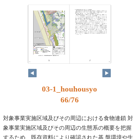
65
66
03-1_houhousyo
66/76
対象事業実施区域及びその周辺における食物連鎖 対
象事業実施区域及びその周辺の生態系の概要を把握
するため、既存資料により確認された基 盤環境や生