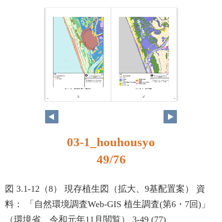
49
50
03-1_houhousyo
49/76
図 3.1-12（8） 現存植生図（拡大、9基配置案） 資
料： 「自然環境調査Web-GIS 植生調査(第6・7回)」
（環境省、令和元年11月閲覧） 3-49 (77)