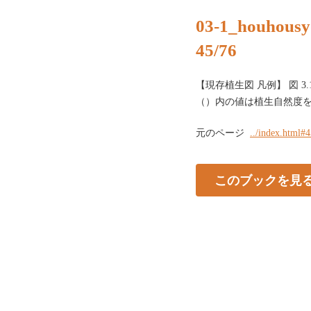
03-1_houhousy
45/76
【現存植生図 凡例】 図 3
（）内の値は植生自然度を示す。
元のページ
../index.html#
このブックを見