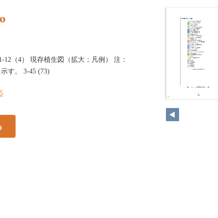
o
.1-12（4） 現存植生図（拡大；凡例） 注：
 3-45 (73)
45
45
る