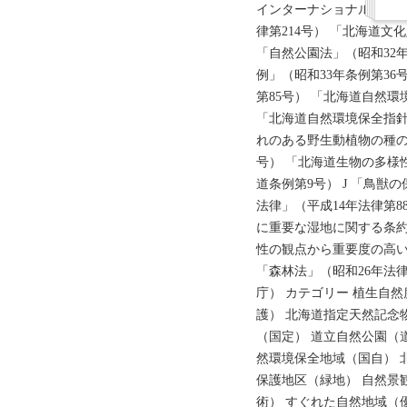
インターナショナル・ジャ
律第214号） 「北海道文化
「自然公園法」（昭和32年
例」（昭和33年条例第36
第85号） 「北海道自然環
「北海道自然環境保全指針
れのある野生動植物の種の
号） 「北海道生物の多様
道条例第9号） J 「鳥
法律」（平成14年法律第8
に重要な湿地に関する条約」
性の観点から重要度の高い
「森林法」（昭和26年法律
庁） カテゴリー 植生自
護） 北海道指定天然記念
（国定） 道立自然公園（
然環境保全地域（国自） 
保護地区（緑地） 自然景
術） すぐれた自然地域（