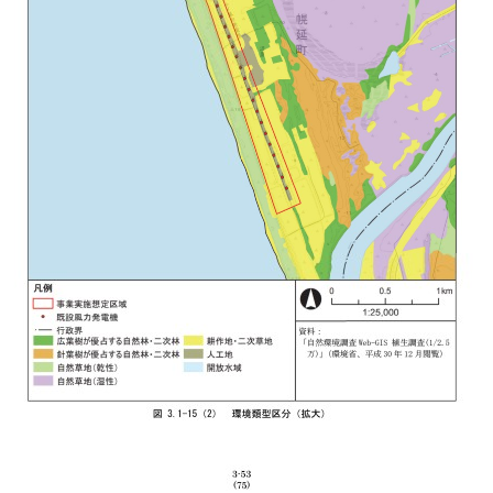
o
の場 事業実施想定区域及びその周辺にお
まりの場は、環境影響を受けや場 重要な
3.1-34 重要な自然環境のまとまりの場の選
や環境保全の観点から法令等により指定され
-34に示す基準に基づいて選定した。 事業実
における重要な自然環境のまとまりの場
.1-16に示すとおりであり、事業実施想定区域
草原・自然林、利尻礼文サロベツ国立公
海岸砂丘林、天塩川が分布している。 A
生調査（1/2.5万）」（環境省） 植生自然
B 「自然環境保全基礎調査 特定植物群落調
群落（特植） C 「重要野鳥生息地」（日本
（IBA） 生物多様性重要地域（KBA） D
になる重要な地域」（コンサベーション・