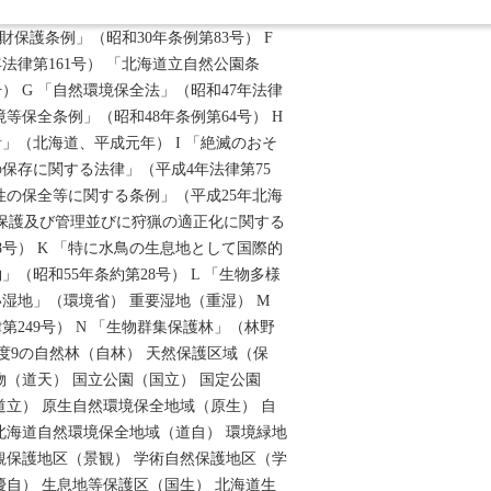
パン） E 「文化財保護法」（昭和25年法
財保護条例」（昭和30年条例第83号） F
法律第161号） 「北海道立自然公園条
号） G 「自然環境保全法」（昭和47年法律
境等保全条例」（昭和48年条例第64号） H
」（北海道、平成元年） I 「絶滅のおそ
保存に関する法律」（平成4年法律第75
性の保全等に関する条例」（平成25年北海
獣の保護及び管理並びに狩猟の適正化に関する
8号） K 「特に水鳥の生息地として国際的
（昭和55年条約第28号） L 「生物多様
湿地」（環境省） 重要湿地（重湿） M
第249号） N 「生物群集保護林」（林野
然度9の自然林（自林） 天然保護区域（保
物（道天） 国立公園（国立） 国定公園
道立） 原生自然環境保全地域（原生） 自
北海道自然環境保全地域（道自） 環境緑地
観保護地区（景観） 学術自然保護地区（学
優自） 生息地等保護区（国生） 北海道生