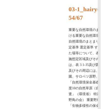
03-1_hairyosy
54/67
重要な自然環境のまとまり
ける重要な自然環境のまと
自然環境のまとまりの 表 
定基準 選定基準 すい場
た場等について、表 3.1
施想定区域及びその周辺
は、表 3.1-35及び図 3
及びその周辺には、自然
園、サロベツ原野、稚咲内
「自然環境保全基礎調査 植
度10の自然草原（自草） 
査」（環境省） 特定植物
野鳥の会） 重要野鳥生息地
「生物多様性の保全の鍵