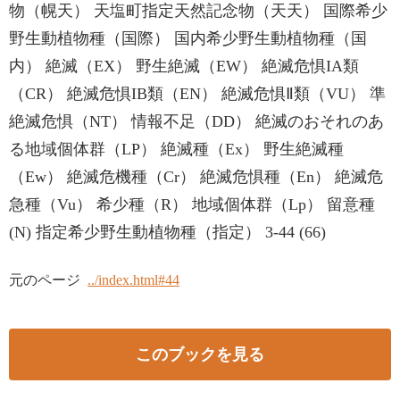
物（幌天） 天塩町指定天然記念物（天天） 国際希少
野生動植物種（国際） 国内希少野生動植物種（国
内） 絶滅（EX） 野生絶滅（EW） 絶滅危惧IA類
（CR） 絶滅危惧IB類（EN） 絶滅危惧Ⅱ類（VU） 準
絶滅危惧（NT） 情報不足（DD） 絶滅のおそれのあ
る地域個体群（LP） 絶滅種（Ex） 野生絶滅種
（Ew） 絶滅危機種（Cr） 絶滅危惧種（En） 絶滅危
急種（Vu） 希少種（R） 地域個体群（Lp） 留意種
(N) 指定希少野生動植物種（指定） 3-44 (66)
元のページ
../index.html#44
このブックを見る