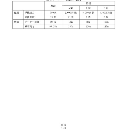
案の設定について 本事業では、2,000～
機を6～13基設置する計画としている。このた
複数案について、現時点で想定される機種
すとおり設定し、風力発電機の基数や大きさ等
較検討するものとした。 なお、本事業
新を前提としており、現在と同じ区域での
、また、系統連系の接続容量の関係から発
既設風力発電所と同程度とする計画である
する複数案は設定しなかった。 また、ゼ
実施しない案）に関しては、引き続き事業
に経年化が進みつつある既設風力発電所の
現実的ではないことから設定しなかった。
 ローター直径 風車高さ 表 2.2-3（1）
.5m 99.25m 既設 A案 2,000kW級 11基