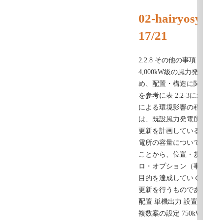
02-hairyosyo
17/21
2.2.8 その他の事項 複数
4,000kW級の風力発電
め、配置・構造に関する
を参考に表 2.2-3に示
による環境影響の程度を比
は、既設風力発電所の更
更新を計画していること
電所の容量についても、
ことから、位置・規模に関
ロ・オプション（事業を
目的を達成していくため
更新を行うものであり、
配置 単機出力 設置基数 構造
複数案の設定 750kW 28基 50